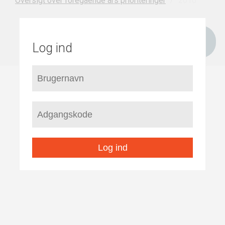
2010
Oversigt over foregående års prioriteringer
Log ind
Log ind